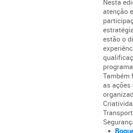
Nesta edi
atenção e
participa
estratégi
estão o d
experiênc
qualifica
programas
Também f
as ações 
organizad
Criativid
Transport
Seguranç
Boque