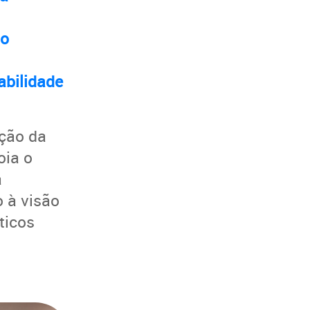
to
abilidade
ção da
oia o
a
 à visão
ticos