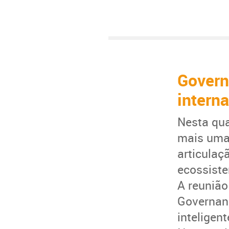
Govern
intern
Nesta qua
mais uma 
articulaç
ecossiste
A reunião
Governanç
inteligen