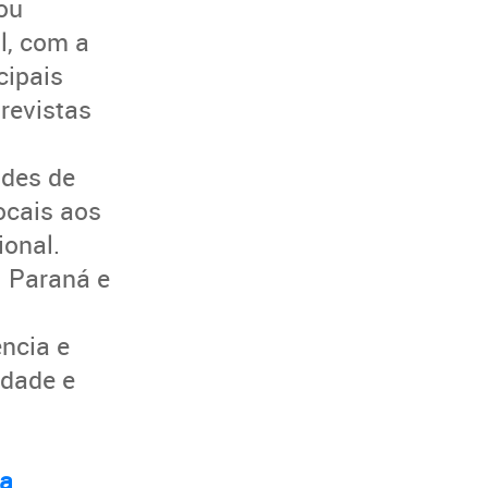
ou
l, com a
cipais
revistas
ades de
ocais aos
ional.
 Paraná e
ncia e
idade e
da