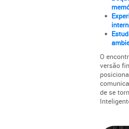
memór
Exper
inter
Estud
ambie
O encontr
versão fi
posiciona
comunicaç
de se tor
Inteligen