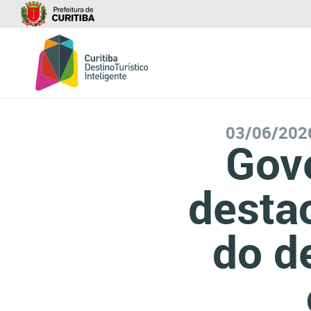
03/06/202
Gove
desta
do d