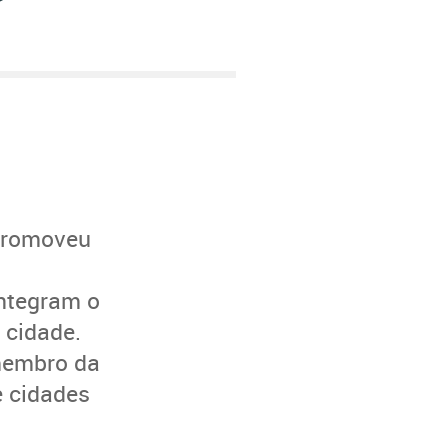
 promoveu
integram o
 cidade.
 membro da
e cidades