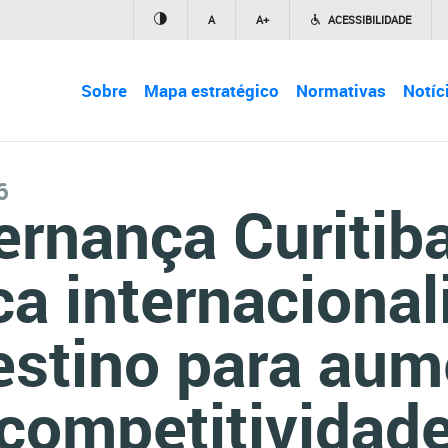
A
A+
ACESSIBILIDADE
Sobre
Mapa estratégico
Normativas
Notíc
6
rnança Curitib
ca internacional
estino para aum
competitividad