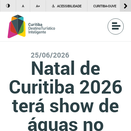
A
A+
ACESSIBILIDADE
CURITIBA-OUVE
1
25/06/2026
Natal de
Curitiba 2026
terá show de
águas no